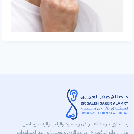
إستشاري جراحة انف واذن وحنجرة والرأس والرقبة وحاصل
على الزمالة الدقيقة في جراحة الاذن واعصابها وزراعة المساعدات