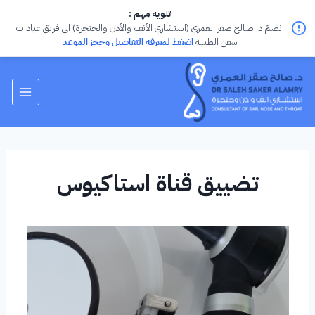
تنويه مهم :
انضمّ د. صالح صقر العمري (استشاري الأنف والأذن والحنجرة) الى فريق عيادات
سفن الطبية
اضغط لمعرفة التفاصيل وحجز الموعد
تضييق قناة استاكيوس